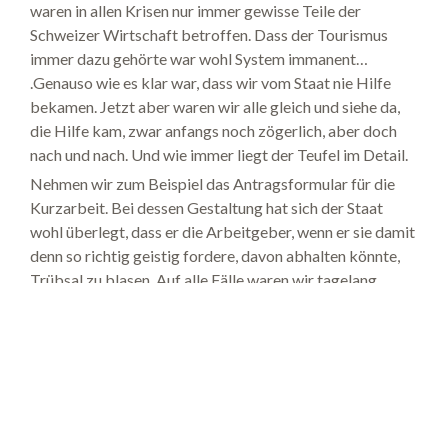
waren in allen Krisen nur immer gewisse Teile der
Schweizer Wirtschaft betroffen. Dass der Tourismus
immer dazu gehörte war wohl System immanent…
.Genauso wie es klar war, dass wir vom Staat nie Hilfe
bekamen. Jetzt aber waren wir alle gleich und siehe da,
die Hilfe kam, zwar anfangs noch zögerlich, aber doch
nach und nach. Und wie immer liegt der Teufel im Detail.
Nehmen wir zum Beispiel das Antragsformular für die
Kurzarbeit. Bei dessen Gestaltung hat sich der Staat
wohl überlegt, dass er die Arbeitgeber, wenn er sie damit
denn so richtig geistig fordere, davon abhalten könnte,
Trübsal zu blasen. Auf alle Fälle waren wir tagelang
damit beschäftigt die Fragen richtig zu deuten. Und dann
gab es da noch den Pferdefuss, dass wir wohl keinen
einzigen Gast mehr hatten, aber unser Hotel nicht vom
Staat geschlossen wurde, nur das Solebad, das SPA und
das Restaurant… Damit konnte ich mich als selbständige
Unternehmerin selbst nicht für den COVID
Erwerbsausfall anmelden. Und so ging es weiter.