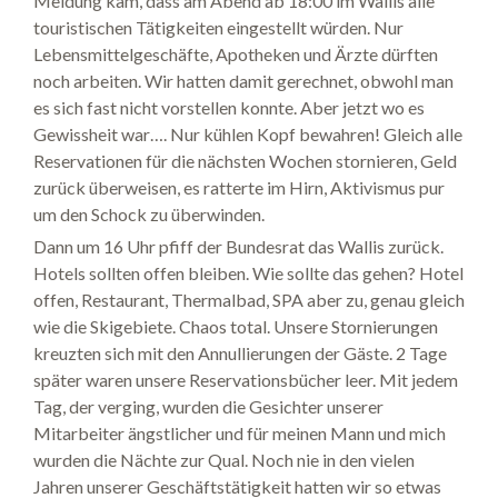
Meldung kam, dass am Abend ab 18:00 im Wallis alle
touristischen Tätigkeiten eingestellt würden. Nur
Lebensmittelgeschäfte, Apotheken und Ärzte dürften
noch arbeiten. Wir hatten damit gerechnet, obwohl man
es sich fast nicht vorstellen konnte. Aber jetzt wo es
Gewissheit war…. Nur kühlen Kopf bewahren! Gleich alle
Reservationen für die nächsten Wochen stornieren, Geld
zurück überweisen, es ratterte im Hirn, Aktivismus pur
um den Schock zu überwinden.
Dann um 16 Uhr pfiff der Bundesrat das Wallis zurück.
Hotels sollten offen bleiben. Wie sollte das gehen? Hotel
offen, Restaurant, Thermalbad, SPA aber zu, genau gleich
wie die Skigebiete. Chaos total. Unsere Stornierungen
kreuzten sich mit den Annullierungen der Gäste. 2 Tage
später waren unsere Reservationsbücher leer. Mit jedem
Tag, der verging, wurden die Gesichter unserer
Mitarbeiter ängstlicher und für meinen Mann und mich
wurden die Nächte zur Qual. Noch nie in den vielen
Jahren unserer Geschäftstätigkeit hatten wir so etwas